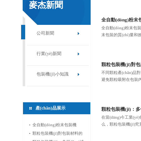
麥杰新聞
全自動(dòng)粉末包
全自動(dòng)粉末包裝
公司新聞
末包裝的質(zhì)量和效率
末包裝機(jī)將在更多行
行業(yè)新聞
顆粒包裝機(jī)對包
不同顆粒產(chǎn)
包裝機(jī)小知識
避免顆粒吸附在包裝內(n
堅(jiān)韌且有一定柔
(shí)
產(chǎn)品展示
顆粒包裝機(jī)：多
在當(dāng)今工業(yè
么，顆粒包裝機(jī)究竟
全自動(dòng)粉末包裝機
與人們的日常生活緊密
(jī)：針對特殊粉末特性的創
顆粒包裝機(jī)對包裝材料的