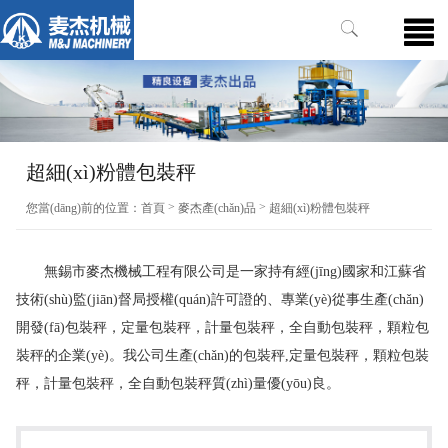
超細(xì)粉體包裝秤
>
>
您當(dāng)前的位置：
首頁
麥杰產(chǎn)品
超細(xì)粉體包裝秤
無錫市麥杰機械工程有限公司是一家持有經(jīng)國家和江蘇省
技術(shù)監(jiān)督局授權(quán)許可證的、專業(yè)從事生產(chǎn)
開發(fā)包裝秤，定量包裝秤，計量包裝秤，全自動包裝秤，顆粒包
裝秤的企業(yè)。我公司生產(chǎn)的包裝秤,定量包裝秤，顆粒包裝
秤，計量包裝秤，全自動包裝秤質(zhì)量優(yōu)良。