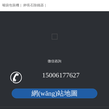
噸袋包裝機
|
鉀長石除鐵器
|
微信咨詢
15006177627
?
網(wǎng)站地圖