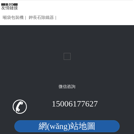
友情鏈接
噸袋包裝機
|
鉀長石除鐵器
|
微信咨詢
15006177627
?
網(wǎng)站地圖