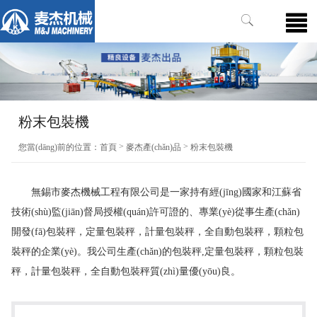
粉末包裝機
>
>
您當(dāng)前的位置：
首頁
麥杰產(chǎn)品
粉末包裝機
無錫市麥杰機械工程有限公司是一家持有經(jīng)國家和江蘇省
技術(shù)監(jiān)督局授權(quán)許可證的、專業(yè)從事生產(chǎn)
開發(fā)包裝秤，定量包裝秤，計量包裝秤，全自動包裝秤，顆粒包
裝秤的企業(yè)。我公司生產(chǎn)的包裝秤,定量包裝秤，顆粒包裝
秤，計量包裝秤，全自動包裝秤質(zhì)量優(yōu)良。