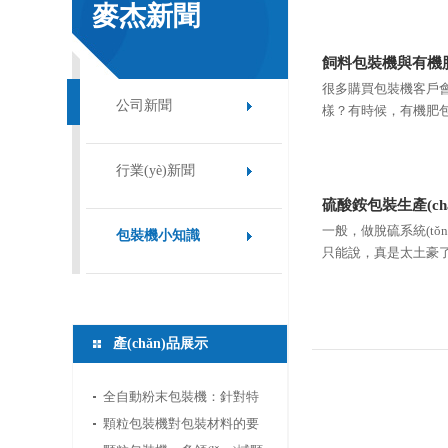
麥杰新聞
飼料包裝機與有機肥
很多購買包裝機客戶會
公司新聞
樣？有時候
帕薩特，外觀差不了
行業(yè)新聞
硫酸銨包裝生產(chǎ
一般，做脫硫系統(tǒ
包裝機小知識
只能說，真是太土豪了
產(chǎn)品展示
全自動粉末包裝機：針對特
殊粉末特性的創(chuàng)新
顆粒包裝機對包裝材料的要