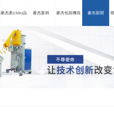
麥杰產(chǎn)品
麥杰案例
麥杰包裝機視
麥杰新聞
聯
頻