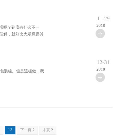
11-29
2018
一樣呢？到底有什么不一
好理解，就好比大眾輝騰與
12-31
2018
包裝線。但是這樣做，我
13
下一頁 ?
末頁 ?