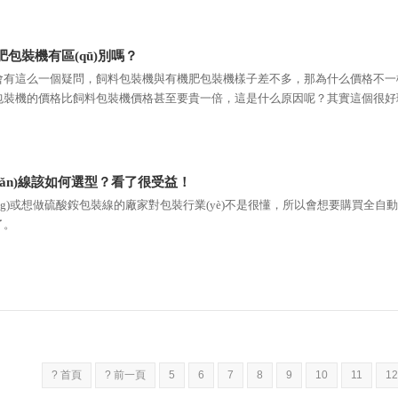
包裝機有區(qū)別嗎？
有這么一個疑問，飼料包裝機與有機肥包裝機樣子差不多，那為什么價格不
，有機肥包裝機的價格比飼料包裝機價格甚至要貴一倍，這是什么原因呢？其實這個很
太多，但是價格相差何止是一倍，都好幾翻了。
n)線該如何選型？看了很受益！
ng)或想做硫酸銨包裝線的廠家對包裝行業(yè)不是很懂，所以會想要購買全自動
。
? 首頁
? 前一頁
5
6
7
8
9
10
11
12