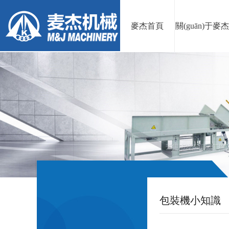
麥杰首頁
關(guān)于麥杰
包裝機小知識