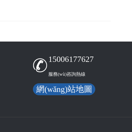
15006177627
?
服務(wù)咨詢熱線
網(wǎng)站地圖