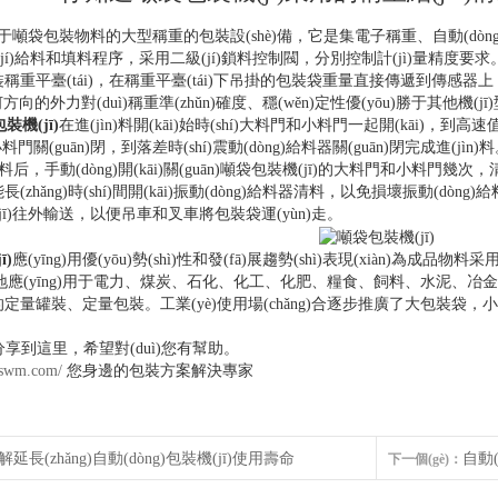
噸袋包裝物料的大型稱重的包裝設(shè)備，它是集電子稱重、自動(dòng
)給料和填料程序，采用二級(jí)鎖料控制閥，分別控制計(jì)量精度要求。
平臺(tái)，在稱重平臺(tái)下吊掛的包裝袋重量直接傳遞到傳感器上，因靈
服任何方向的外力對(duì)稱重準(zhǔn)確度、穩(wěn)定性優(yōu)勝于其他機(j
裝機(jī)
在進(jìn)料開(kāi)始時(shí)大料門和小料門一起開(kāi)，到高速值時
í)小料門關(guān)閉，到落差時(shí)震動(dòng)給料器關(guān)閉完成進(
后，手動(dòng)開(kāi)關(guān)噸袋包裝機(jī)的大料門和小料門幾次
長(zhǎng)時(shí)間開(kāi)振動(dòng)給料器清料，以免損壞振動(dòng)給
jī)往外輸送，以便吊車和叉車將包裝袋運(yùn)走。
ī)
應(yīng)用優(yōu)勢(shì)性和發(fā)展趨勢(shì)表現(xiàn)為成品物料采用
(yīng)用于電力、煤炭、石化、化工、化肥、糧食、飼料、水泥、冶金
罐裝、定量包裝。工業(yè)使用場(chǎng)合逐步推廣了大包裝袋
到這里，希望對(duì)您有幫助。
ggswm.com/
您身邊的包裝方案解決專家
延長(zhǎng)自動(dòng)包裝機(jī)使用壽命
自動(
下一個(gè)：