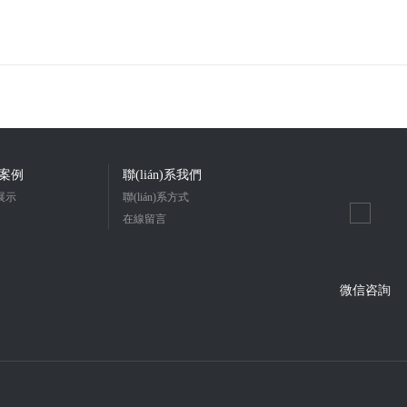
案例
聯(lián)系我們
展示
聯(lián)系方式
在線留言
微信咨詢