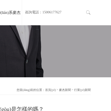
(lián)系麥杰
咨詢電話：15006177627
>
>
您當(dāng)前的位置：
首頁(yè)
麥杰新聞
行業(yè)新聞
(gòu)是怎樣的嗎？