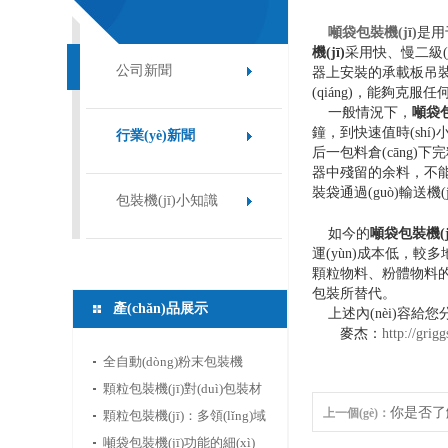
噸袋包裝機(jī)
是用于
機(jī)
采用快、慢二級(jí
公司新聞
器上安裝的承載板吊裝稱重
(qiáng)，能夠克
一般情況下，
噸袋包
鐘，到快速值時(sh
行業(yè)新聞
后一包料倉(cāng)下完料
器中殘留的余料，不能
裝袋通過(guò)輸送機(
包裝機(jī)小知識
如今的
噸袋包裝機(j
運(yùn)成本低，較多地應
(shí)
顆粒物料、粉體物料的定量
包裝所替代。
產(chǎn)品展示
上述內(nèi)容給您分享
麥杰：
http://gri
全自動(dòng)粉末包裝機
(jī)：針對(duì)特殊粉末特性
顆粒包裝機(jī)對(duì)包裝材
你是否了解
上一個(gè)：
的創(chuàng)新設(shè)計(jì)
料的要求：保障產(chǎn)品質
顆粒包裝機(jī)：多領(lǐng)域
(zhì)量與包裝效果的關(guān)
顆粒產(chǎn)品的包裝能手
噸袋包裝機(jī)功能的細(xì)